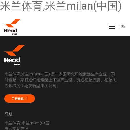
米兰体育,米兰milan(中国)
toggle 
EN
米兰体育,米兰milan(中国) 是一家国际化纤维素醚生产企业，同
时也是一家打通纤维素醚上下游产业链，贯通植物胶囊、植物肉
等领域的生态复合型集团公司。
了解赫达
导航
米兰体育,米兰milan(中国)
事业部与产品